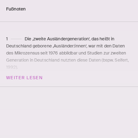
Fußno­ten
1
Die ‚zweite Ausländergeneration‘, das heißt in
Deutschland geborene ‚Ausländer:innen‘, war mit den Daten
des Mikrozensus seit 1976 abbildbar und Studien zur zweiten
Generation in Deutschland nutzten diese Daten (bspw. Seifert,
1992).
2
Das Statistische Bundesamt legte lediglich fest, dass
WEITER LESEN
im Ausland als Deutsche Geborene mit Eltern, die durch
Geburt Deutsche sind, keinen ‚Migrationshintergrund‘ haben.
Das war zuvor nicht der Fall. Das Amt passte dies bei einer
Revision der Publikation „Bevölkerung mit
Migrationshintergrund“ im Jahr 2016 rückwirkend an.
3
Aber auch in der Systematik der Publikation
„Bevölkerung mit Migrationshintergrund“ selbst findet sich
diese Logik der Ausweitung des ‚Ausländer:innenstatus‘, da sie