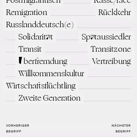
Postmigrantisch
Rasse/race
Remigration
Rückkehr
Russlanddeutsch(e)
Solidarität
Spätaussiedler
Transit
Transitzone
Überfremdung
Vertreibung
Willkommenskultur
Wirtschaftsflüchtling
Zweite Generation
VORHERIGER
NÄCHSTER
BEGRIFF
BEGRIFF