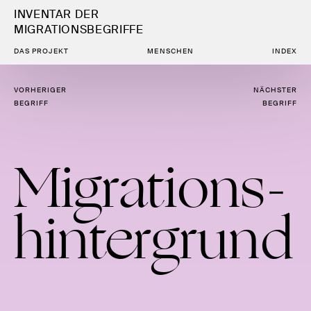
INVENTAR DER
MIGRATIONSBEGRIFFE
DAS PROJEKT
MENSCHEN
INDEX
VORHERIGER
NÄCHSTER
BEGRIFF
BEGRIFF
Migra­ti­ons­
hin­ter­grund