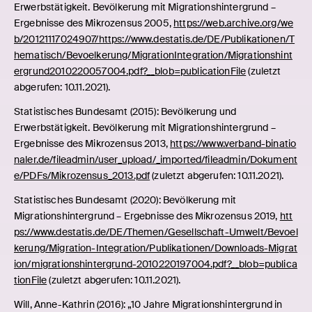
Erwerbstätigkeit. Bevölkerung mit Migrationshintergrund –
Ergebnisse des Mikrozensus 2005,
https://web.archive.org/we
b/20121117024907/https://www.destatis.de/DE/Publikationen/T
hematisch/Bevoelkerung/MigrationIntegration/Migrationshint
ergrund2010220057004.pdf?__blob=publicationFile
(zuletzt
abgerufen: 10.11.2021).
Statistisches Bundesamt (2015): Bevölkerung und
Erwerbstätigkeit. Bevölkerung mit Migrationshintergrund –
Ergebnisse des Mikrozensus 2013,
https://www.verband-binatio
naler.de/fileadmin/user_upload/_imported/fileadmin/Dokument
e/PDFs/Mikrozensus_2013.pdf
(zuletzt abgerufen: 10.11.2021).
Statistisches Bundesamt (2020): Bevölkerung mit
Migrationshintergrund – Ergebnisse des Mikrozensus 2019,
htt
ps://www.destatis.de/DE/Themen/Gesellschaft-Umwelt/Bevoel
kerung/Migration-Integration/Publikationen/Downloads-Migrat
ion/migrationshintergrund-2010220197004.pdf?__blob=publica
tionFile
(zuletzt abgerufen: 10.11.2021).
Will, Anne-Kathrin (2016): „10 Jahre Migrationshintergrund in