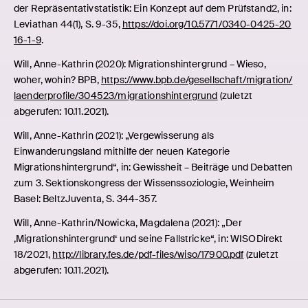
der Repräsentativstatistik: Ein Konzept auf dem Prüfstand2, in:
Leviathan 44(1), S. 9-35,
https://doi.org/10.5771/0340-0425-20
16-1-9
.
Will, Anne-Kathrin (2020): Migrationshintergrund – Wieso,
woher, wohin? BPB,
https://www.bpb.de/gesellschaft/migration/
laenderprofile/304523/migrationshintergrund
(zuletzt
abgerufen: 10.11.2021).
Will, Anne-Kathrin (2021): „Vergewisserung als
Einwanderungsland mithilfe der neuen Kategorie
Migrationshintergrund“, in: Gewissheit – Beiträge und Debatten
zum 3. Sektionskongress der Wissenssoziologie, Weinheim
Basel: BeltzJuventa, S. 344-357.
Will, Anne-Kathrin/Nowicka, Magdalena (2021): „Der
‚Migrationshintergrund‘ und seine Fallstricke“, in: WISODirekt
18/2021,
http://library.fes.de/pdf-files/wiso/17900.pdf
(zuletzt
abgerufen: 10.11.2021).