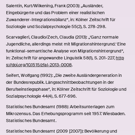
Salentin, Kurt/Wilkening, Frank (2003): „Ausländer,
Eingebürgerte und das Problem einer realistischen
Zuwanderer-Integrationsbilanz“, in: Kölner Zeitschrift für
Soziologie und Sozialpsychologie 55(2), S. 278-298.
Scarvaglieri, Claudio/Zech, Claudia (2013): „‘Ganz normale
Jugendliche, allerdings meist mit Migrationshintergrund.‘ Eine
funktional-semantische Analyse von Migrationshintergrund“,
in: Zeitschrift für angewandte Linguistik 58(1), S. 201-227,
http
s://doi.org/10.1515/zfal-2013-0008
.
Seifert, Wolfgang (1992): „Die zweite Ausländergeneration in
der Bundesrepublik. Längsschnittbeobachtungen in der
Berufseinstiegsphase“, in: Kölner Zeitschrift für Soziologie und
Sozialpsychologie 44(4), S. 677-696.
Statistisches Bundesamt (1988): Arbeitsunterlagen zum
Mikrozensus. Das Erhebungsprogramm seit 1957. Wiesbaden.
Statistisches Bundesamt.
Statistisches Bundesamt (2009 [2007]): Bevölkerung und