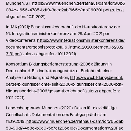
weit verbreitet. Im Jahr 2020 wurde er auch instrumentalisiert
München, S.1.
https://www.muenchen.de/rathaus/dam/jcr:98b5
auf einer der „aktivsten und reichweitenstärksten
084e-1656-4785-bdf9-3aed2abf665e/mb060301.pdf
(zuletzt
[Internet-]Präsenzen der rechten Szene“ (Die
abgerufen: 10.11.2021).
Bundesregierung, 2020, S. 1). Das Statistische Bundesamt
IntMK (2021): Beschlussniederschrift der Hauptkonferenz der
bekämpfte die sich von dem Portal aus verbreitende falsche
16. Integrationsministerkonferenz am 29. April 2021 per
Wiedergabe der Zahlen, indem es immer wieder tweetete:
Videokonferenz,
https://www.integrationsministerkonferenz.de/
„Das ist falsch. Es sind nicht 20,8 Millionen Ausländer, sondern
documents/ergebnisprotokoll_16_intmk_2020_bremen_162332
Menschen mit Migrationshintergrund.“ Unter den 20,8
3131.pdf
(zuletzt abgerufen: 10.11.2021).
Millionen Menschen ‚mit Migrationshintergrund‘ hatten 10,9
Millionen – und damit der größere Teil – die deutsche
Konsortium Bildungsberichterstattung (2006): Bildung in
Staatsangehörigkeit. Nur 9,9 Millionen hatten eine
Deutschland. Ein indikatorengestützter Bericht mit einer
ausländische Staatsangehörigkeit oder waren staatenlos.
Analyse zu Bildung und Migration,
https://www.bildungsbericht.
Diese Tatsache geht häufig in der öffentlichen Wahrnehmung
de/de/bildungsberichte-seit-2006/bildungsbericht-2006/pdf-
unter.
bildungsbericht-2006/gesamtbericht.pdf
(zuletzt abgerufen:
10.11.2021).
Landeshauptstadt München (2020): Daten für dievielfältige
Gesellschaft. Dokumentation des Fachgesprächs am
11.09.2019,
https://www.muenchen.de/rathaus/dam/jcr:765dab
50-99d7-4c8e-b0c0-5c7c1206c16e/Dokumentation%20Fac