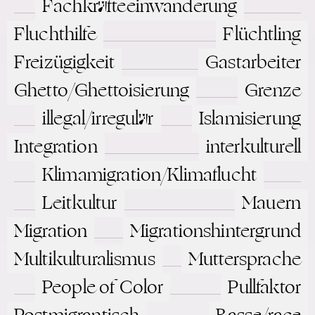
Fachkräfteeinwanderung
verknüpft, aber nicht so exkludierend wie in Deutschland.
6
Fluchthilfe
Wie umkämpft das Themenfeld ist, zeigen drei
Flüchtling
abweichende Stellungnahmen innerhalb der Fachkommission
Freizügigkeit
Gastarbeiter
Integrationsfähigkeit. Kein anderes Einzelthema wurde mit
weiteren Stellungnahmen bedacht (Fachkommission
Ghetto/Ghettoisierung
Grenze
Integrationsfähigkeit, 2021).
illegal/irregulär
Islamisierung
Integration
interkulturell
Klimamigration/Klimaflucht
Leitkultur
Mauern
Migration
Migrationshintergrund
Multikulturalismus
Muttersprache
People of Color
Pullfaktor