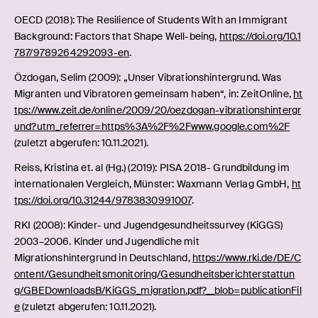
OECD (2018): The Resilience of Students With an Immigrant
Background: Factors that Shape Well-being,
https://doi.org/10.1
787/9789264292093-en
.
Özdogan, Selim (2009): „Unser Vibrationshintergrund. Was
Migranten und Vibratoren gemeinsam haben“, in: ZeitOnline,
ht
tps://www.zeit.de/online/2009/20/oezdogan-vibrationshintergr
und?utm_referrer=https%3A%2F%2Fwww.google.com%2F
(zuletzt abgerufen: 10.11.2021).
Reiss, Kristina et. al (Hg.) (2019): PISA 2018- Grundbildung im
internationalen Vergleich, Münster: Waxmann Verlag GmbH,
ht
tps://doi.org/10.31244/9783830991007
.
RKI (2008): Kinder- und Jugendgesundheitssurvey (KiGGS)
2003–2006. Kinder und Jugendliche mit
Migrationshintergrund in Deutschland,
https://www.rki.de/DE/C
ontent/Gesundheitsmonitoring/Gesundheitsberichterstattun
g/GBEDownloadsB/KiGGS_migration.pdf?__blob=publicationFil
e
(zuletzt abgerufen: 10.11.2021).