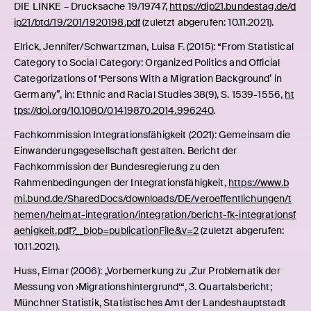
DIE LINKE – Drucksache 19/19747,
https://dip21.bundestag.de/d
Gesamtheit zu erfassen, müssen […] Daten über Kinder von
ip21/btd/19/201/1920198.pdf
(zuletzt abgerufen: 10.11.2021).
Migranten, Eingebürgerten und Spätaussiedlern zur Verfügung
stehen“ (Huss, 2006). Doch „Eingebürgerte“ und
Elrick, Jennifer/Schwartzman, Luisa F. (2015): “From Statistical
„Spätaussiedler“ sind immer Deutsche und deshalb kein Teil
Category to Social Category: Organized Politics and Official
einer „Ausländerthematik“, wenn sich an der tatsächlichen
Categorizations of ‘Persons With a Migration Background’ in
Staatsangehörigkeit orientiert und nicht an Zuschreibungen.
Germany”, in: Ethnic and Racial Studies 38(9), S. 1539-1556,
ht
Der nationale Bildungsbericht konstatierte, dass der „Anteil der
tps://doi.org/10.1080/01419870.2014.996240
.
Personen mit Migrationshintergrund“ mehr als doppelt so hoch
Fachkommission Integrationsfähigkeit (2021): Gemeinsam die
sei als mit der bisherigen Messmethode des
Einwanderungsgesellschaft gestalten. Bericht der
Ausländerkonzepts (Konsortium Bildungsberichterstattung,
Fachkommission der Bundesregierung zu den
2006, S. 140). Daraus folgerten die Autor:innen, dass „in der
Rahmenbedingungen der Integrationsfähigkeit,
https://www.b
Bildungspolitik sowohl die Größe als auch die Qualität der
mi.bund.de/SharedDocs/downloads/DE/veroeffentlichungen/t
Probleme unterschätzt“ wurden (ebd., S. 140f.). Das bedeutete
hemen/heimat-integration/integration/bericht-fk-integrationsf
letztlich, dass die implizite Gleichung
aehigkeit.pdf?__blob=publicationFile&v=2
(zuletzt abgerufen:
‚Ausländerkinder=Problem‘ zu ‚Ausländerkinder=Kinder mit
10.11.2021).
Migrationshintergrund=Problem‘ erweitert wurde.
Der Trugschluss, dass die Zahlen zu ‚Personen mit
Huss, Elmar (2006): „Vorbemerkung zu ‚Zur Problematik der
Migrationshintergrund‘ mit denen zu ausländischen
Messung von ›Migrationshintergrund‘“, 3. Quartalsbericht;
Staatsangehörigen vergleichbar sind oder gar dasselbe, ist
Münchner Statistik, Statistisches Amt der Landeshauptstadt