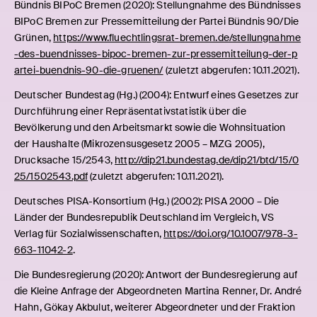
Befragungsergebnisse, die sich an der Definition des
Bündnis BIPoC Bremen (2020): Stellungnahme des Bündnisses
Statistischen Bundesamtes orientierten (Will, 2021). Von 2014
BIPoC Bremen zur Pressemitteilung der Partei Bündnis 90/Die
bis 2015 existierte eine zweite Variante der Definition
Grünen,
https://www.fluechtlingsrat-bremen.de/stellungnahme
(Statistisches Bundesamt, 2015, S. 6), aber an der Art, wie
-des-buendnisses-bipoc-bremen-zur-pressemitteilung-der-p
festgelegt wird, wer ‚Migrationshintergrund‘ hat und wer nicht,
artei-buendnis-90-die-gruenen/
(zuletzt abgerufen: 10.11.2021).
änderte sich im Grunde
nichts.
2
Deutscher Bundestag (Hg.) (2004): Entwurf eines Gesetzes zur
Im Zentrum steht der Nicht-Besitz der deutschen
Durchführung einer Repräsentativstatistik über die
Staatsangehörigkeit durch Geburt über zwei Generationen.
Bevölkerung und den Arbeitsmarkt sowie die Wohnsituation
Das Abstammungsprinzip wirkt somit in der Statistik fort,
der Haushalte (Mikrozensusgesetz 2005 – MZG 2005),
obwohl es seit dem Staatsangehörigkeitsgesetz von 2000 für
Drucksache 15/2543,
http://dip21.bundestag.de/dip21/btd/15/0
die als Deutsche geborenen Kinder langjährig in Deutschland
25/1502543.pdf
(zuletzt abgerufen: 10.11.2021).
lebender ausländischer Staatsangehöriger nicht mehr gilt. Für
die amtliche Statistik ist aber bei der Ausweisung eines
Deutsches PISA-Konsortium (Hg.) (2002): PISA 2000 – Die
‚Migrationshintergrundes‘ nicht nur die deutsche
Länder der Bundesrepublik Deutschland im Vergleich, VS
Geburtsstaatsangehörigkeit ausschlaggebend, sondern ob
Verlag für Sozialwissenschaften,
https://doi.org/10.1007/978-3-
auch schon die Eltern als Deutsche geboren wurden.
663-11042-2
.
Die Vorstellung einer imaginierten Erweiterung von
Die Bundesregierung (2020): Antwort der Bundesregierung auf
‚Ausländer:insein‘ lässt sich schon in frühen Quellen finden.
die Kleine Anfrage der Abgeordneten Martina Renner, Dr. André
Eine Expertise für die Stadt München wird mit der
3
Hahn, Gökay Akbulut, weiterer Abgeordneter und der Fraktion
Feststellung eingeleitet: „Um die Ausländerthematik in ihrer