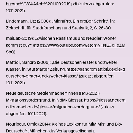
hgespr%C3%A4ch%2011092019.pdf
(zuletzt abgerufen:
10.11.2021).
Lindemann, Utz (2008): „MigraPro. Ein großer Schritt“, in:
Zeitschrift für Stadtforschung und Statistik, 2, S. 26-30.
maiLab (2019): „Zwischen Rassismus und Neugier: Woher
kommst du?“, (
https://www.youtube.com/watch?v=NLQdFeZM
SbQ
).
Mattioli, Sandro (2006): „Die Deutschen erster und zweiter
Klasse“, in: Stuttgarter Zeitung.
https://sandromattioli.de/die-d
eutschen-erster-und-zweiter-klasse/
(zuletzt abgerufen:
10.11.2021).
Neue deutsche Medienmacher*innen (Hg.) (2021):
Migrationsvordergrund. In NdM-Glossar,
https://glossar.neuem
edienmacher.de/glossar/migrationsvordergrund/
(zuletzt
abgerufen: 10.11.2021).
Nouripour, Omid (2014): Kleines Lexikon für MiMiMis* und Bio-
Deutsche**, München: dtv Verlagsgesellschaft.