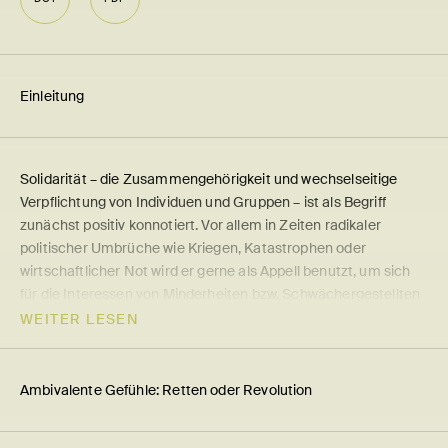
Einlei­tung
Solidarität – die Zusammengehörigkeit und wechselseitige
Verpflichtung von Individuen und Gruppen – ist als Begriff
zunächst positiv konnotiert. Vor allem in Zeiten radikaler
politischer Umbrüche wie Kriegen, Katastrophen oder
wirtschaftlicher Not wird er gerne als Appell benutzt, um sich
für die Interessen von Minderheiten bzw. Schwächergestellten
einzusetzen und ein gemeinschaftsbezogenes Engagement
WEITER LESEN
hervorzurufen. Dabei sind es nicht nur staatliche und
internationale Organisationen, sondern auch
zivilgesellschaftliche Akteur:innen, soziale Bewegungen und
Ambi­va­lente Gefühle: Retten oder Revo­lu­tion
Individuen, die sich an der Mobilisierung von Solidarität
beteiligen. Da die solidarische Haltung nicht einfach gegeben