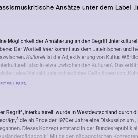
assismuskritische Ansätze unter dem Label ‚int
ine Möglichkeit der Annäherung an den Begriff ‚interkulturell
bene: Der Wortteil
inter
kommt aus dem Lateinischen und hei
azwischen.
Kulturell
ist die Adjektivierung von Kultur. Wörtli
interkulturell‘ also in etwa ‚zwischen den Kulturen‘. Das erklä
xistiert eine Vielzahl unterschiedlicher Definitionen von ‚Kult
ahrzehnten sollen es weit über 100 gewesen sein und heutzu
EITER LESEN
eutlich höher liegen (vgl. Atali-Timmer 2021: 62; Knoblauch
ulturbegriff in der Alltagssprache häufig diffus verwendet. 
ber auch im Alltagsdiskurs werden – je nach Kontext – unter
er Begriff ‚interkulturell‘ wurde in Westdeutschland durch 
enschen geschaffene Dinge verstanden, die zumeist in einer
3
eprägt,
die ab Ende der 1970er Jahre eine Diskussion um ‚i
rennscharfen Kategorien aufgehen:
egannen. Dieses Konzept entstand in der Bundesrepublik als
Unterhaltungskultur wie Theater, Kino, Kunst oder Fußball
Ausländerpädagogik‘. Mit beiden pädagogischen Konzepten 