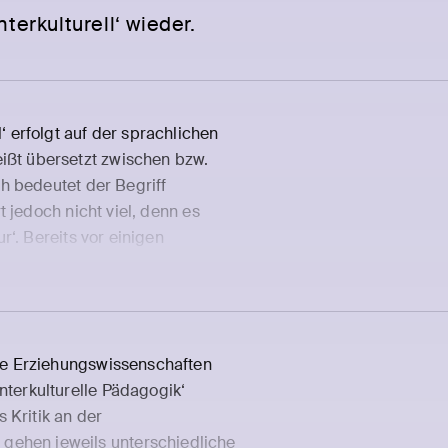
erkulturell‘ wieder.
‘ erfolgt auf der sprachlichen
ßt übersetzt zwischen bzw.
ch bedeutet der Begriff
rt jedoch nicht viel, denn es
ur‘. Bereits vor einigen
tage dürfte die Zahl noch
 2007: 25). Zudem wird der
Im wissenschaftlichen Diskurs,
 Kultur unterschiedliche vom
die Erziehungswissenschaften
 der folgenden fünf, nicht ganz
nterkulturelle Pädagogik‘
 Kritik an der
1
;
gehen jeweils unterschiedliche