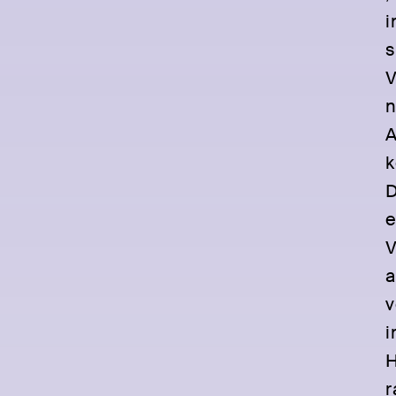
i
s
V
n
A
k
D
e
V
a
v
i
H
r