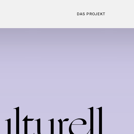
DAS PROJEKT
l­tu­rell