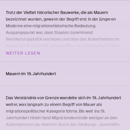
Trotz der Vielfalt historischer Bauwerke, die als Mauern
bezeichnet wurden, gewann der Begriff erst in der jüngeren
Moderne eine migrationshistorische Bedeutung.
Ausgangspunkt war, dass Staaten zunehmend
Bevölkerungspolitik betrieben und über das Aufenthaltsrecht
hinaus auf Grenzpolitik zurückgriffen, um individuelle Präsenz
auf ihrem Territorium zu überwachen und zu kontrollieren.
WEITER LESEN
Moderne Migrationspolitiken unterschieden sich damit deutlich
von angeblichen antiken Vorläufern wie der Chinesischen
Mauer oder dem Hadrianswall, die auf die Abwehr kollektiver
Mauern im 19. Jahr­hun­dert
Bedrohungen wie militärischer Invasionen ausgerichtet waren.
Umgekehrt ist die Inszenierung antiker Mauern als Vorläufer
moderner Grenzregime eine Strategie, Migration als Invasion
Das Verständnis von Grenze wandelte sich im 19. Jahrhundert
erscheinen zu lassen und Grenzgewalt als ‚natürlichen‘ Modus
weiter, was langsam zu einem Begriff von Mauer als
kultureller oder nationaler Selbstbehauptung darzustellen.
migrationspolitischer Kategorie führte. Bis weit ins 19.
Der Zusammenhang zwischen Mauern, Staatsgrenzen und
Jahrhundert hinein fand Migrationskontrolle weniger an den
Migration entwickelte sich nur allmählich. Klassische
Außengrenzen als vielmehr durch das Siedlungs-, Geschäfts-
Definitionen des Begriffs Mauer – etwa in der
Encyclopédie
von