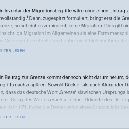
in Inventar der Migrationsbegriffe wäre ohne einen Eintrag 
1
nvollständig.
Denn, zugespitzt formuliert, bringt erst die Gr
renze, so scheint es zumindest, keine Migration. Dies gilt nic
insicht, da Migration im Allgemeinen als eine Form menschli
ie Grenzen überschreitet und dabei nicht bloß vorübergehen
erständnisses korrespondiert unsere Zuspitzung jedoch auch
EITER LESEN
ominanten Wahrnehmung. Insbesondere in Europa, aber zu
egionen der Welt, wird Migration vermehrt im Kontext einer 
renzen werden als vermeintlich probate Mittel dargestellt,
in Beitrag zur Grenze kommt dennoch nicht darum herum, 
teuern oder ganz zu unterbinden. Zudem wird die Transgressi
egriffs nachzuspüren. Sowohl Böckler als auch Alexander 
mstand, dass Praktiken der Migration notwendigerweise im
in, dass das deutsche Wort ‚Grenze‘ slawischen Ursprungs i
ültigen Normen stehen – oftmals an Grenzen wahrnehmbar. 
rster Beleg des Wortes
granica
in einer Urkunde des Herzog
ls menschliche Tragödie oder als Krise und Spektakel sichtb
em Jahr 1174, in der die Demarkation eines Grundstücks bes
entral für die Hervorbringung der Migration zu sein. Dabei is
emarkation verweist dabei auf das altdeutsche Wort ‚Mark‘, 
EITER LESEN
kte menschlicher Mobilität, sondern für die Kategorisierun
urch Martin Luthers Bibelübersetzung, in der Grenze „vorwie
ationalstaat äußerlichen Form der menschlichen Mobilität al