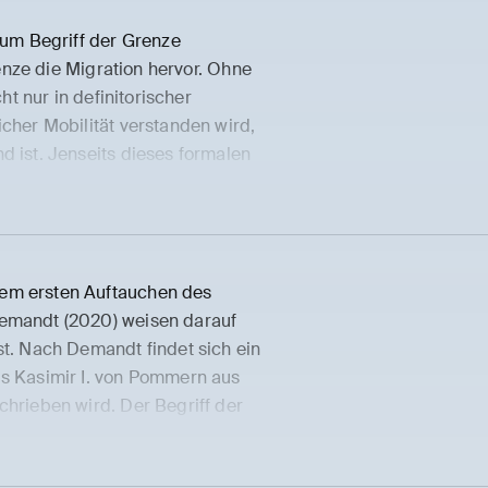
zum Begriff der Grenze
enze die Migration hervor. Ohne
ht nur in definitorischer
cher Mobilität verstanden wird,
d ist. Jenseits dieses formalen
 mit einer gesellschaftlich
nehmend auch in anderen
Grenze problematisiert.
 um Migration entweder zu
dem ersten Auftauchen des
vität der Migration – also der
Demandt (2020) weisen darauf
mer wieder im Widerspruch zu
st. Nach Demandt findet sich ein
Dort wird Migration entweder
s Kasimir I. von Pommern aus
ar. Die Grenze scheint also
chrieben wird. Der Begriff der
t die Grenze nicht ursächlich für
das ebenfalls ‚Grenze‘ bedeutet.
g einer bestimmten, dem
gend einen territorialen
s Migration.