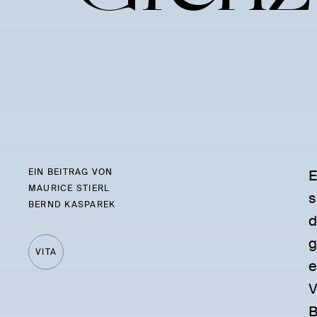
EIN BEITRAG VON
E
MAURICE STIERL
s
BERND KASPAREK
d
g
VITA
e
V
B