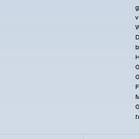
g
v
W
D
b
H
G
G
F
M
G
t